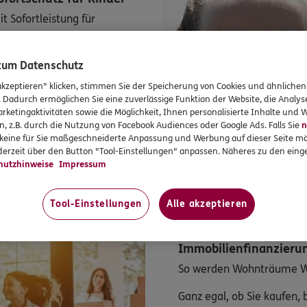
t Sofortleistung für
t Ihrer Kinder und nur bei
 zum Datenschutz
rtleistungen bei bereits
akzeptieren" klicken, stimmen Sie der Speicherung von Cookies und ähnlichen
ender Kieferorthopädie-
. Dadurch ermöglichen Sie eine zuverlässige Funktion der Website, die Analy
rketingaktivitäten sowie die Möglichkeit, Ihnen personalisierte Inhalte und
n, z.B. durch die Nutzung von Facebook Audiences oder Google Ads. Falls Sie
n
r keine für Sie maßgeschneiderte Anpassung und Werbung auf dieser Seite mö
erzeit über den Button "Tool-Einstellungen" anpassen. Näheres zu den einge
hutzhinweise
Impressum
Tool-Einstellungen
Alle akzeptieren
Immobilienfinanzieru
So werden Wohnträume Wi
Ganz egal, ob Sie kaufen,