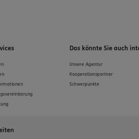
rvices
Das könnte Sie auch int
en
Unsere Agentur
en
Kooperationspartner
formationen
Schwerpunkte
gsvereinbarung
tung
eiten