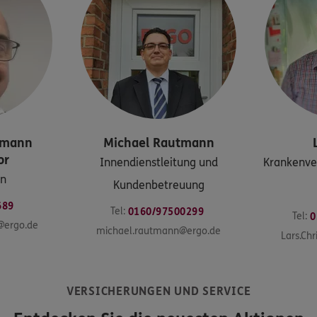
lmann
Michael
Rautmann
or
Innendienstleitung und
Krankenver
on
Kundenbetreuung
689
Tel:
0160/97500299
Tel:
0
@ergo.de
michael.rautmann@ergo.de
Lars.Chr
VERSICHERUNGEN UND SERVICE