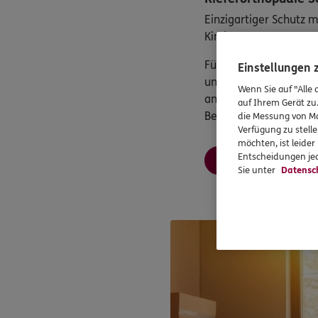
Einzigartiger Schutz mi
Kinder
Für die Zahngesundhei
Einstellungen
uns: Sie erhalten Sofo
Wenn Sie auf "Alle 
angeratener oder lauf
auf Ihrem Gerät zu
Behandlung.
die Messung von Ma
Verfügung zu stelle
möchten, ist leide
Entscheidungen jed
Mehr erfahren
Sie unter
Datensc