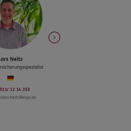
Lars
Neitz
sicherungsspezialist
511/ 12 14 353
istian.Neitz@ergo.de