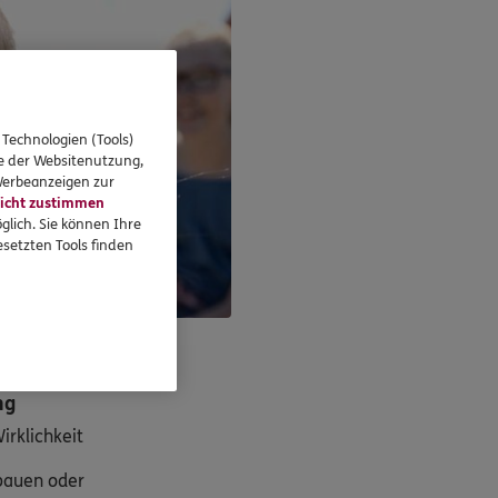
 Technologien (Tools)
se der Websitenutzung,
 Werbeanzeigen zur
icht zustimmen
glich. Sie können Ihre
setzten Tools finden
ng
rklichkeit
 bauen oder