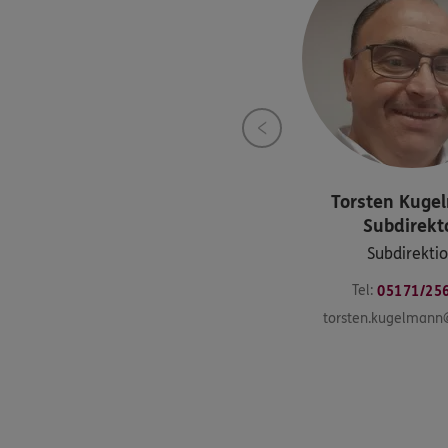
Torsten
Kuge
Subdirekt
Subdirekti
Tel:
05171/25
torsten.kugelmann