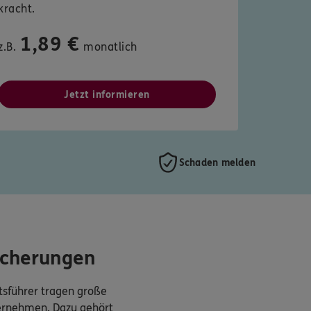
kracht.
1,89 €
z.B.
monatlich
Jetzt informieren
Schaden melden
icherungen
sführer tragen große
ternehmen. Dazu gehört