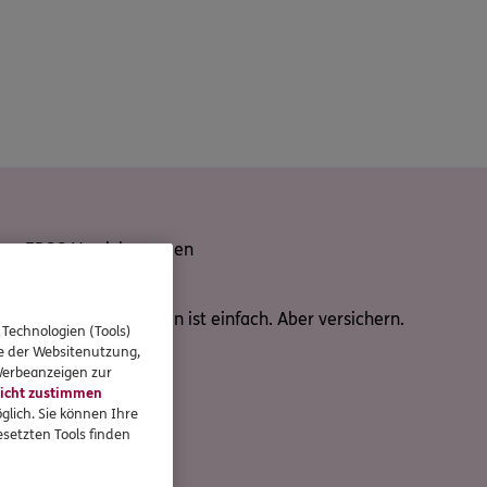
ERGO Versicherungen
Nicht alles im Leben ist einfach. Aber versichern.
 Technologien (Tools)
se der Websitenutzung,
 Werbeanzeigen zur
icht zustimmen
glich. Sie können Ihre
setzten Tools finden