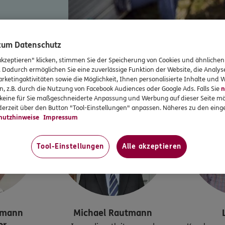
IN UND UM PEINE FÜR SIE DA
 zum Datenschutz
ndort
ERGO Versicherung Torsten Kugel
akzeptieren" klicken, stimmen Sie der Speicherung von Cookies und ähnlichen
. Dadurch ermöglichen Sie eine zuverlässige Funktion der Website, die Analy
rketingaktivitäten sowie die Möglichkeit, Ihnen personalisierte Inhalte und
n, z.B. durch die Nutzung von Facebook Audiences oder Google Ads. Falls Sie
n
r keine für Sie maßgeschneiderte Anpassung und Werbung auf dieser Seite mö
erzeit über den Button "Tool-Einstellungen" anpassen. Näheres zu den einge
hutzhinweise
Impressum
Tool-Einstellungen
Alle akzeptieren
lmann
Michael
Rautmann