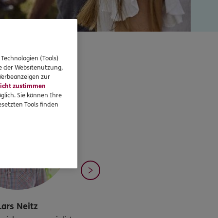
mann
 Technologien (Tools)
se der Websitenutzung,
 Werbeanzeigen zur
icht zustimmen
glich. Sie können Ihre
setzten Tools finden
Lars
Neitz