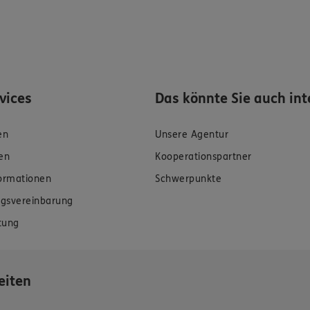
rvices
Das könnte Sie auch int
en
Unsere Agentur
en
Kooperationspartner
formationen
Schwerpunkte
gsvereinbarung
tung
eiten