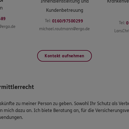
or
Innendienstleitung und
Krankenver
on
Kundenbetreuung
689
Tel:
0160/97500299
Tel:
0
@ergo.de
michael.rautmann@ergo.de
Lars.Chr
Kontakt aufnehmen
mittlerrecht
Auskünfte zu meiner Person zu geben. Sowohl Ihr Schutz als Ver
n mich dazu an. Ich biete Beratung an, für die Versicherungsve
uwendungen.