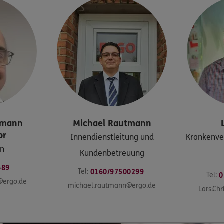
lmann
Michael
Rautmann
or
Innendienstleitung und
Krankenver
on
Kundenbetreuung
689
Tel:
0160/97500299
Tel:
0
@ergo.de
michael.rautmann@ergo.de
Lars.Chr