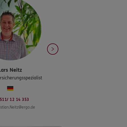
Lars
Neitz
sicherungsspezialist
511/ 12 14 353
istian.Neitz@ergo.de