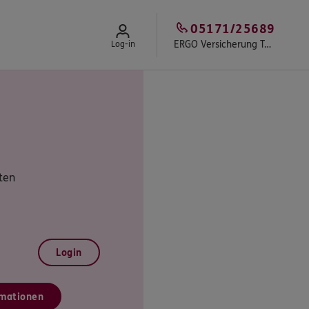
05171/25689
ERGO Versicherung Torsten Kugelmann
Log-in
ten
Login
mationen