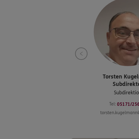
Torsten
Kuge
Subdirekt
Subdirekti
Tel:
05171/25
torsten.kugelmann