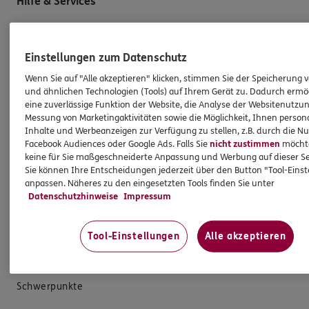
Hilfe & Services
E-Mail schreiben
Einstellungen zum Datenschutz
Schaden melden
Wenn Sie auf "Alle akzeptieren" klicken, stimmen Sie der Speicherung 
Erstkontaktinformationen
und ähnlichen Technologien (Tools) auf Ihrem Gerät zu. Dadurch ermö
EU-Offenlegungsvereinbarung
eine zuverlässige Funktion der Website, die Analyse der Websitenutzun
Messung von Marketingaktivitäten sowie die Möglichkeit, Ihnen persona
Datenverarbeitung
Inhalte und Werbeanzeigen zur Verfügung zu stellen, z.B. durch die N
Facebook Audiences oder Google Ads. Falls Sie
nicht zustimmen
möchten
keine für Sie maßgeschneiderte Anpassung und Werbung auf dieser Se
Das könnte Sie auch interessieren
Sie können Ihre Entscheidungen jederzeit über den Button "Tool-Eins
anpassen. Näheres zu den eingesetzten Tools finden Sie unter
Datenschutzhinweise
Impressum
Unsere Agentur
Standorte
Tool-Einstellungen
Alle akzeptieren
Kooperationspartner
Besondere Produkte
Schwerpunkte