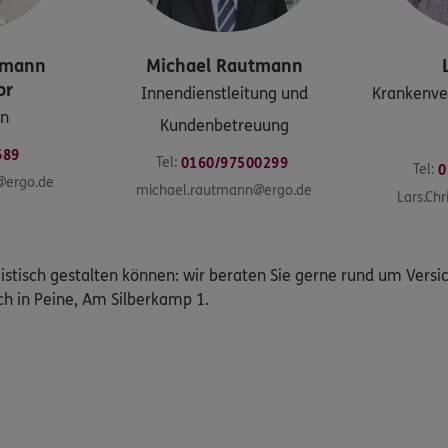
lmann
Michael
Rautmann
or
Innendienstleitung und
Krankenver
on
Kundenbetreuung
689
Tel:
0160/97500299
Tel:
0
@ergo.de
michael.rautmann@ergo.de
Lars.Chr
istisch gestalten können: wir beraten Sie gerne rund um Vers
ich in Peine, Am Silberkamp 1.