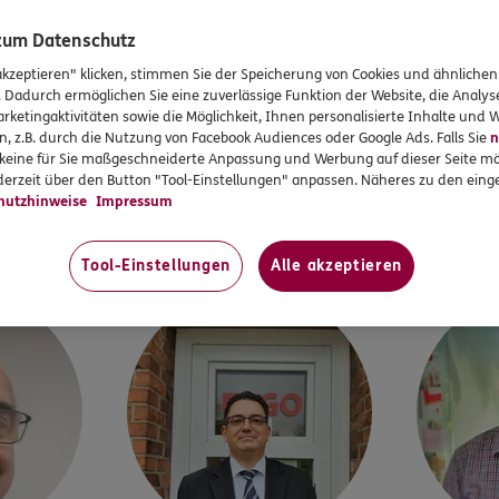
UNSERE OFFIZIELLE DFB-SEITE
 zum Datenschutz
Mehr zu unseren DFB-Partnerschaften
akzeptieren" klicken, stimmen Sie der Speicherung von Cookies und ähnlichen
. Dadurch ermöglichen Sie eine zuverlässige Funktion der Website, die Analy
rketingaktivitäten sowie die Möglichkeit, Ihnen personalisierte Inhalte und
n, z.B. durch die Nutzung von Facebook Audiences oder Google Ads. Falls Sie
n
Mehr zum DFB
r keine für Sie maßgeschneiderte Anpassung und Werbung auf dieser Seite mö
erzeit über den Button "Tool-Einstellungen" anpassen. Näheres zu den einge
WIR SIND FÜR SIE DA
hutzhinweise
Impressum
 um Peine
ERGO Versicherung Torsten Ku
Tool-Einstellungen
Alle akzeptieren