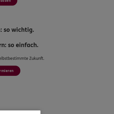
lassen
: so wichtig.
n: so einfach.
 selbstbestimmte Zukunft.
ormieren