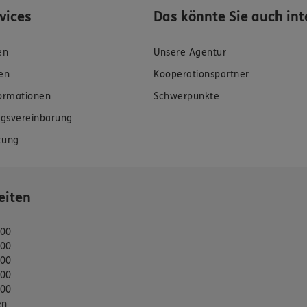
rvices
Das könnte Sie auch int
en
Unsere Agentur
en
Kooperationspartner
formationen
Schwerpunkte
gsvereinbarung
tung
eiten
:00
:00
:00
:00
:00
en