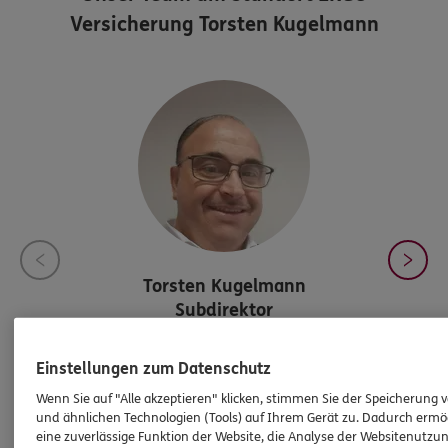
Versicherung Torsten Kugelmann
Torsten
Kugelmann
Subdirektor
Subdirektion
Einstellungen zum Datenschutz
Tel:
05171/25689
Wenn Sie auf "Alle akzeptieren" klicken, stimmen Sie der Speicherung 
torsten.kugelmann@ergo.de
und ähnlichen Technologien (Tools) auf Ihrem Gerät zu. Dadurch ermö
eine zuverlässige Funktion der Website, die Analyse der Websitenutzun