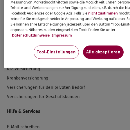
Messung von Marketingaktivitäten sowie die Möglichkeit, Ihnen persona
Inhalte und Werbeanzeigen zur Verfügung zu stellen, z.B. durch die N
Facebook Audiences oder Google Ads. Falls Sie
nicht zustimmen
möchten
keine für Sie maßgeschneiderte Anpassung und Werbung auf dieser Se
Sie können Ihre Entscheidungen jederzeit über den Button "Tool-Eins
anpassen. Näheres zu den eingesetzten Tools finden Sie unter
Datenschutzhinweise
Impressum
Produkte
Tool-Einstellungen
Alle akzeptieren
Zahnversicherungen
Kfz-Versicherung
Krankenversicherung
Versicherungen für den privaten Bedarf
Versicherungen für Geschäftskunden
Hilfe & Services
E-Mail schreiben