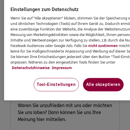
Einstellungen zum Datenschutz
Wenn Sie auf "Alle akzeptieren" klicken, stimmen Sie der Speicherung 
und ähnlichen Technologien (Tools) auf Ihrem Gerät zu. Dadurch ermö
eine zuverlässige Funktion der Website, die Analyse der Websitenutzun
Messung von Marketingaktivitäten sowie die Möglichkeit, Ihnen persona
Inhalte und Werbeanzeigen zur Verfügung zu stellen, z.B. durch die N
Facebook Audiences oder Google Ads. Falls Sie
nicht zustimmen
möchten
keine für Sie maßgeschneiderte Anpassung und Werbung auf dieser Se
Sie können Ihre Entscheidungen jederzeit über den Button "Tool-Eins
anpassen. Näheres zu den eingesetzten Tools finden Sie unter
Lob und
Datenschutzhinweise
Impressum
Beschwerde
Tool-Einstellungen
Alle akzeptieren
Waren Sie unzufrieden mit uns oder möchten
Sie uns loben? Dann können Sie uns Ihre
Meinung hier mitteilen.