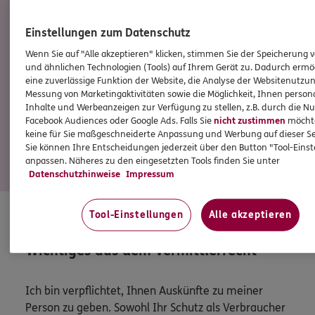
Torsten
Kugelmann
Subdirektor
Einstellungen zum Datenschutz
Subdirektion
Wenn Sie auf "Alle akzeptieren" klicken, stimmen Sie der Speicherung 
Tel:
05171/25689
und ähnlichen Technologien (Tools) auf Ihrem Gerät zu. Dadurch ermö
eine zuverlässige Funktion der Website, die Analyse der Websitenutzun
torsten.kugelmann@ergo.de
Messung von Marketingaktivitäten sowie die Möglichkeit, Ihnen persona
Inhalte und Werbeanzeigen zur Verfügung zu stellen, z.B. durch die N
Facebook Audiences oder Google Ads. Falls Sie
nicht zustimmen
möchten
keine für Sie maßgeschneiderte Anpassung und Werbung auf dieser Se
Sie können Ihre Entscheidungen jederzeit über den Button "Tool-Eins
anpassen. Näheres zu den eingesetzten Tools finden Sie unter
Datenschutzhinweise
Impressum
Mehr
Tool-Einstellungen
Alle akzeptieren
HINWEIS
Wichtiges aus dem Vermittlerrecht
Ich bin verpflichtet, Ihnen Auskünfte zu meiner
Person zu geben. Sowohl Ihr Schutz als Verbraucher