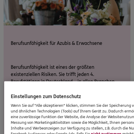
Berufsunfähigkeit für Azubis & Erwachsene
Berufsunfähigkeit ist eines der größten
existenziellen Risiken. Sie trifft jeden 4.
Berufstätigen in Deutschland – in allen Branchen
und in jeder Phase des Lern- und Arbeitslebens.
Doch der gesetzliche Schutz greift nur dann, wenn
Einstellungen zum Datenschutz
Sie keiner anderen Erwerbstätigkeit nachgehen
Wenn Sie auf "Alle akzeptieren" klicken, stimmen Sie der Speicherung 
können. Und reicht nicht aus, um den
und ähnlichen Technologien (Tools) auf Ihrem Gerät zu. Dadurch ermö
eine zuverlässige Funktion der Website, die Analyse der Websitenutzun
Lebensstandard zu halten.
Messung von Marketingaktivitäten sowie die Möglichkeit, Ihnen persona
Inhalte und Werbeanzeigen zur Verfügung zu stellen, z.B. durch die N
Facebook Audiences oder Google Ads. Falls Sie
nicht zustimmen
möchten