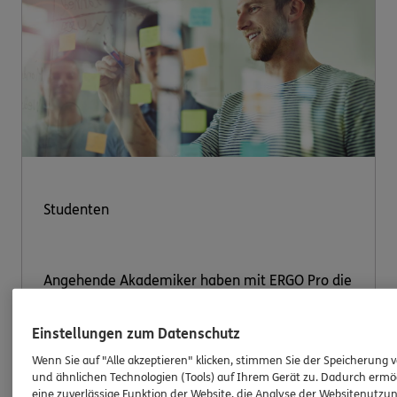
Studenten
Angehende Akademiker haben mit ERGO Pro die
optimale Chance, sich bereits während des
Studiums ein Nebeneinkommen aufzubauen. Sie
Einstellungen zum Datenschutz
profitieren von freier Zeiteinteilung bei idealen
Wenn Sie auf "Alle akzeptieren" klicken, stimmen Sie der Speicherung 
Verdienstmöglichkeiten.
und ähnlichen Technologien (Tools) auf Ihrem Gerät zu. Dadurch ermö
eine zuverlässige Funktion der Website, die Analyse der Websitenutzun