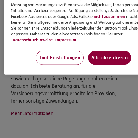
Mehr erfahren
Messung von Marketingaktivitäten sowie die Möglichkeit, Ihnen persona
Inhalte und Werbeanzeigen zur Verfügung zu stellen, z.B. durch die N
Facebook Audiences oder Google Ads. Falls Sie
nicht zustimmen
möchten
keine für Sie maßgeschneiderte Anpassung und Werbung auf dieser Se
Sie können Ihre Entscheidungen jederzeit über den Button "Tool-Eins
anpassen. Näheres zu den eingesetzten Tools finden Sie unter
HINWEIS
Datenschutzhinweise
Impressum
Wichtiges aus dem Vermittlerrecht
Tool-Einstellungen
Alle akzeptieren
Ich bin verpflichtet, Ihnen Auskünfte zu meiner
Person zu geben. Sowohl Ihr Schutz als Verbraucher
sowie auch gesetzliche Regelungen halten mich
dazu an. Ich biete Beratung an, für die
Versicherungsvermittlung erhalte ich Provision,
ferner sonstige Zuwendungen.
Mehr Informationen