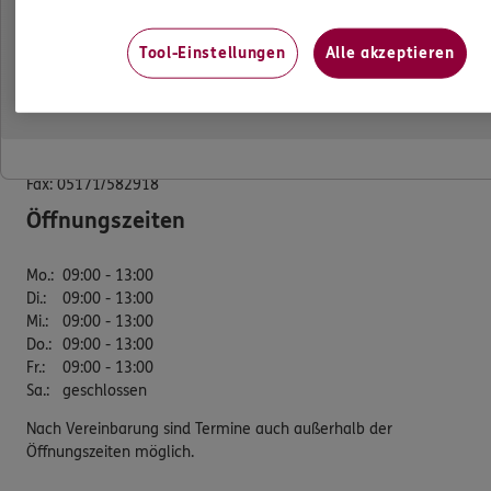
Subdirektion
Tool-Einstellungen
Alle akzeptieren
Am Silberkamp 1
31224 Peine
Tel:
05171/25689
Mobil:
0171/2642535
Fax:
05171/582918
Öffnungszeiten
Mo.
:
09:00 - 13:00
Di.
:
09:00 - 13:00
Mi.
:
09:00 - 13:00
Do.
:
09:00 - 13:00
Fr.
:
09:00 - 13:00
Sa.
:
geschlossen
Nach Vereinbarung sind Termine auch außerhalb der
Öffnungszeiten möglich.