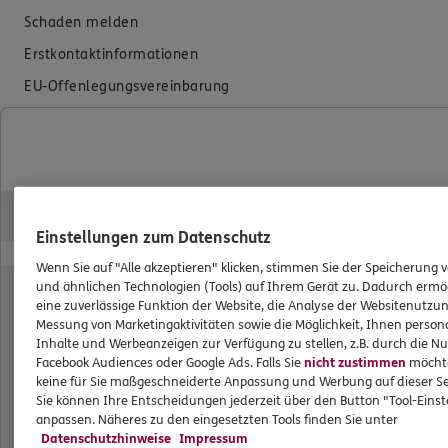
Schaden melden
Erstkontaktinformationen
EU-Offenlegungsvereinbarung
Datenverarbeitung
Das könnte Sie auch interessieren
Unsere Agentur
Einstellungen zum Datenschutz
Standorte
Wenn Sie auf "Alle akzeptieren" klicken, stimmen Sie der Speicherung 
Kooperationspartner
und ähnlichen Technologien (Tools) auf Ihrem Gerät zu. Dadurch ermö
eine zuverlässige Funktion der Website, die Analyse der Websitenutzun
Besondere Produkte
Messung von Marketingaktivitäten sowie die Möglichkeit, Ihnen persona
Inhalte und Werbeanzeigen zur Verfügung zu stellen, z.B. durch die N
Schwerpunkte
Facebook Audiences oder Google Ads. Falls Sie
nicht zustimmen
möchten
keine für Sie maßgeschneiderte Anpassung und Werbung auf dieser Se
Sie können Ihre Entscheidungen jederzeit über den Button "Tool-Eins
ERGO Versicherung Torsten Kugelmann
anpassen. Näheres zu den eingesetzten Tools finden Sie unter
Datenschutzhinweise
Impressum