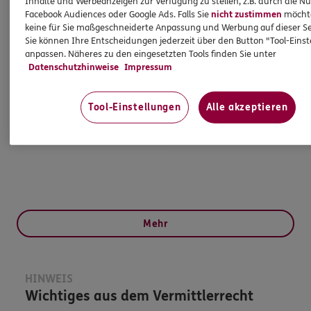
Inhalte und Werbeanzeigen zur Verfügung zu stellen, z.B. durch die N
Facebook Audiences oder Google Ads. Falls Sie
nicht zustimmen
möchten
keine für Sie maßgeschneiderte Anpassung und Werbung auf dieser Se
Sie können Ihre Entscheidungen jederzeit über den Button "Tool-Eins
Torsten
Kugelmann
anpassen. Näheres zu den eingesetzten Tools finden Sie unter
Subdirektor
Datenschutzhinweise
Impressum
Subdirektion
Tool-Einstellungen
Alle akzeptieren
Tel:
05171/25689
torsten.kugelmann@ergo.de
Mehr
HINWEIS
Wichtiges aus dem Vermittlerrecht