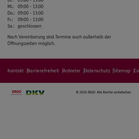
Di.
:
09:00 - 13:00
Mi.
:
09:00 - 13:00
Do.
:
09:00 - 13:00
Fr.
:
09:00 - 13:00
Sa.
:
geschlossen
Nach Vereinbarung sind Termine auch außerhalb der
Öffnungszeiten möglich.
Kontakt
Barrierefreiheit
Anbieter
Datenschutz
Sitemap
Co
©
2026 ERGO. Alle Rechte vorbehalten.