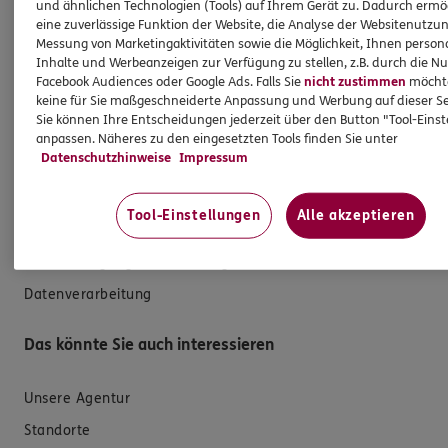
und ähnlichen Technologien (Tools) auf Ihrem Gerät zu. Dadurch ermö
eine zuverlässige Funktion der Website, die Analyse der Websitenutzun
Versicherungen für den privaten Bedarf
Messung von Marketingaktivitäten sowie die Möglichkeit, Ihnen persona
Versicherungen für Geschäftskunden
Inhalte und Werbeanzeigen zur Verfügung zu stellen, z.B. durch die N
Facebook Audiences oder Google Ads. Falls Sie
nicht zustimmen
möchten
keine für Sie maßgeschneiderte Anpassung und Werbung auf dieser Se
Hilfe & Services
Sie können Ihre Entscheidungen jederzeit über den Button "Tool-Eins
anpassen. Näheres zu den eingesetzten Tools finden Sie unter
Datenschutzhinweise
Impressum
E-Mail schreiben
Schaden melden
Tool-Einstellungen
Alle akzeptieren
Erstkontaktinformationen
EU-Offenlegungsvereinbarung
Datenverarbeitung
Das könnte Sie auch interessieren
Unsere Agentur
Standorte