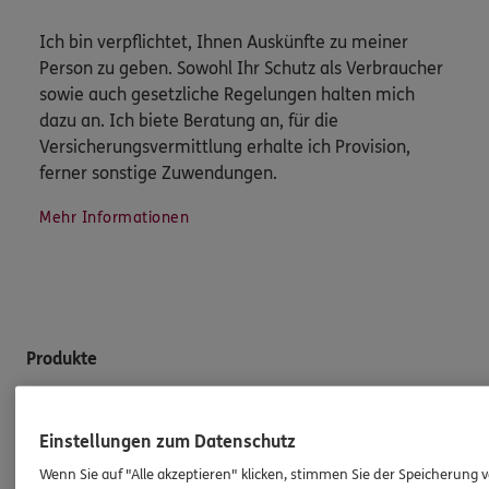
Ich bin verpflichtet, Ihnen Auskünfte zu meiner
Person zu geben. Sowohl Ihr Schutz als Verbraucher
sowie auch gesetzliche Regelungen halten mich
dazu an. Ich biete Beratung an, für die
Versicherungsvermittlung erhalte ich Provision,
ferner sonstige Zuwendungen.
Mehr Informationen
Produkte
Zahnversicherungen
Einstellungen zum Datenschutz
Kfz-Versicherung
Wenn Sie auf "Alle akzeptieren" klicken, stimmen Sie der Speicherung 
Krankenversicherung